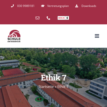
Zum
030 9989181
Vertretungsplan
Downloads
Inhalt
E-
Telefon
Schulverzeichnis
springen
Mail
Ethik 7
Startseite
»
Ethik 7