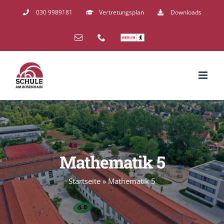
Zum
030 9989181
Vertretungsplan
Downloads
Inhalt
E-
Telefon
Schulverzeichnis
springen
Mail
Mathematik 5
Startseite
»
Mathematik 5