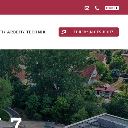
E-
Telefon
Schulverzeic
Mail
T/ ARBEIT/ TECHNIK
LEHRER*IN GESUCHT!
 7